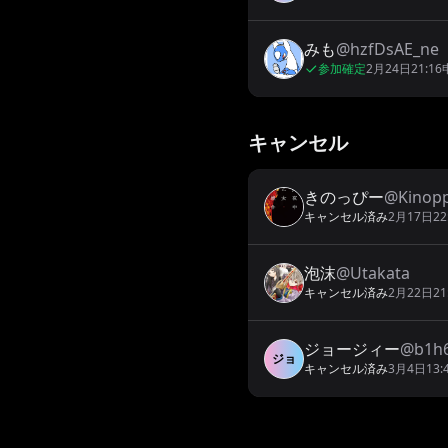
みも
@
hzfDsAE_ne
参加確定
2月24日21:16
キャンセル
きのっぴー
@
Kinop
キャンセル済み
2月17日22
泡沫
@
Utakata
キャンセル済み
2月22日21
ジョージィー
@
b1h
ジョ
キャンセル済み
3月4日13: