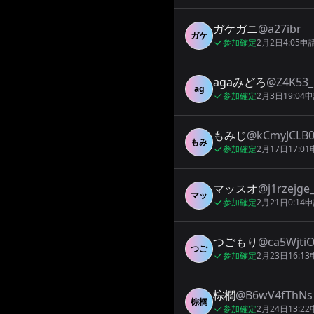
ガケガニ
@
a27ibr
ガケ
参加確定
2月2日4:05
申
agaみどろ
@
Z4K53_
ag
参加確定
2月3日19:04
申
もみじ
@
kCmyJCLB
もみ
参加確定
2月17日17:01
マッスオ
@
j1rzejge_
マッ
参加確定
2月21日0:14
申
つごもり
@
ca5Wjti
つご
参加確定
2月23日16:13
棕櫚
@
B6wV4fThNs
棕櫚
参加確定
2月24日13:22