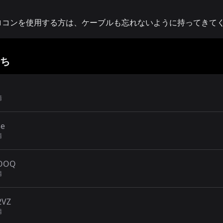
ロコンを使用する方は、ケーブルも忘れないように持ってきて
ち
請
3e
請
3OOQ
請
2VZ
請